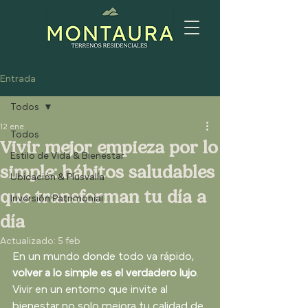
Entrada
Todos
12 ene
Todos
Vivir mejor empieza por lo
Estilo de Vida & Bienestar
simple: hábitos saludables
Ubicación & Plusvalía
que transforman tu día a
Inversión Patrimonial
día
Actualizado:
5 feb
En un mundo donde todo va rápido, 
volver a lo simple es el verdadero lujo
. 
Vivir en un entorno que invite al 
bienestar no solo mejora tu calidad de 