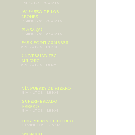
1 MINUTO - 200 MTS
AV. PASEO DE LOS
LEONES
2 MINUTOS - 700 MTS
PLAZA QÚ
4 MINUTOS - 850 MTS
PARK POINT CUMBRES
5 MINUTOS - 1.4 KM
UNIVERSIAD TEC
MILENIO
5 MINUTOS - 1.6 KM
VÍA PUERTA DE HIERRO
8 MINUTOS - 1.8 KM
SUPERMERCADO
FRESKO
8 MINUTOS - 1.8 KM
HEB PUERTA DE HIERRO
10 MINUTOS - 2.6 KM
WALMART